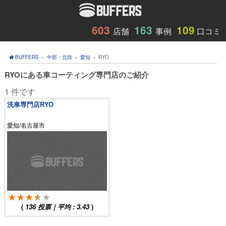
603
163
109
店舗
事例
口コミ
BUFFERS
»
中部・北陸
»
愛知
»
RYO
RYOにある車コーティング専門店のご紹介
1 件です
洗車専門店RYO
愛知/名古屋市
(
136
投票｜平均 :
3.43
)