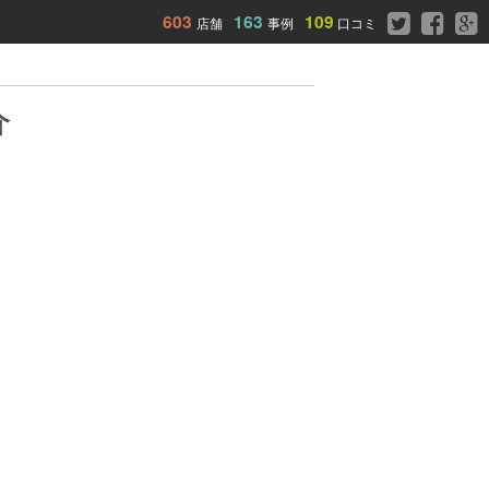
603
163
109
店舗
事例
口コミ
介