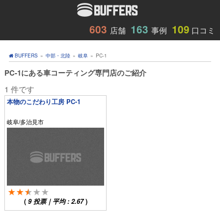
603
163
109
店舗
事例
口コミ
BUFFERS
»
中部・北陸
»
岐阜
»
PC-1
PC-1にある車コーティング専門店のご紹介
1 件です
本物のこだわり工房 PC-1
岐阜/多治見市
(
9
投票｜平均 :
2.67
)