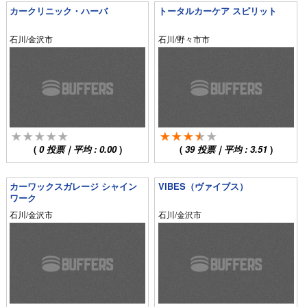
カークリニック・ハーバ
トータルカーケア スピリット
石川/金沢市
石川/野々市市
(
0
投票｜平均 :
0.00
)
(
39
投票｜平均 :
3.51
)
カーワックスガレージ シャイン
VIBES（ヴァイブス）
ワーク
石川/金沢市
石川/金沢市