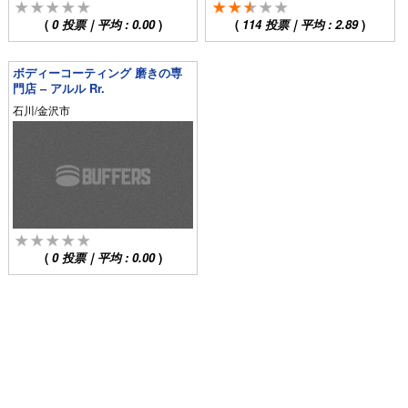
(
0
投票｜平均 :
0.00
)
(
114
投票｜平均 :
2.89
)
ボディーコーティング 磨きの専
門店 – アルル Rr.
石川/金沢市
(
0
投票｜平均 :
0.00
)