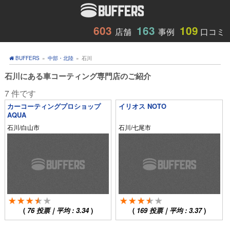
603
163
109
店舗
事例
口コミ
BUFFERS
»
中部・北陸
»
石川
石川にある車コーティング専門店のご紹介
7 件です
カーコーティングプロショップ
イリオス NOTO
AQUA
石川/白山市
石川/七尾市
(
76
投票｜平均 :
3.34
)
(
169
投票｜平均 :
3.37
)