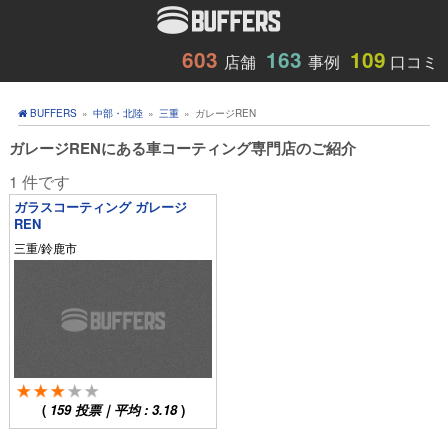
603
163
109
店舗
事例
口コミ
BUFFERS
»
中部・北陸
»
三重
»
ガレージREN
ガレージRENにある車コーティング専門店のご紹介
1 件です
ガラスコーティング ガレージ
REN
三重/鈴鹿市
(
159
投票｜平均 :
3.18
)