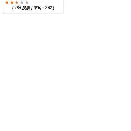
(
159
投票｜平均 :
2.87
)