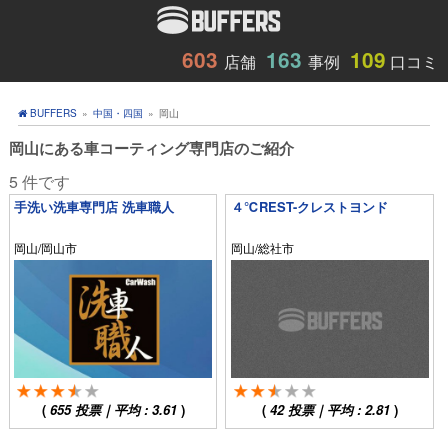
603
163
109
店舗
事例
口コミ
BUFFERS
»
中国・四国
»
岡山
岡山にある車コーティング専門店のご紹介
5 件です
手洗い洗車専門店 洗車職人
４℃REST-クレストヨンド
岡山/岡山市
岡山/総社市
(
655
投票｜平均 :
3.61
)
(
42
投票｜平均 :
2.81
)