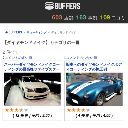
603
163
109
店舗
事例
口コミ
BUFFERS
»
車コーティング
»
ダイヤモンドメイク
【ダイヤモンドメイク】カテゴリの一覧
2 件です
コメントの多い順
コメントの少ない順
スーパーダイヤモンドメイクコー
旧車へのダイヤモンドメイクボデ
ティングの最高峰ファイブスター
ィコーティングの施工例
をおすすめする訳
(
12
投票｜平均 :
3.50
)
(
4
投票｜平均 :
4.00
)