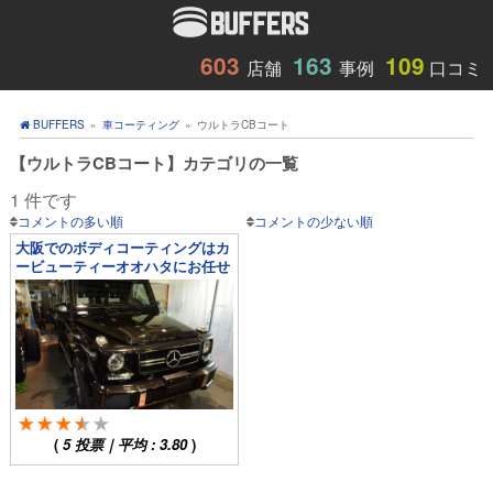
603
163
109
店舗
事例
口コミ
BUFFERS
»
車コーティング
»
ウルトラCBコート
【ウルトラCBコート】カテゴリの一覧
1 件です
コメントの多い順
コメントの少ない順
大阪でのボディコーティングはカ
ービューティーオオハタにお任せ
下さい！
(
5
投票｜平均 :
3.80
)