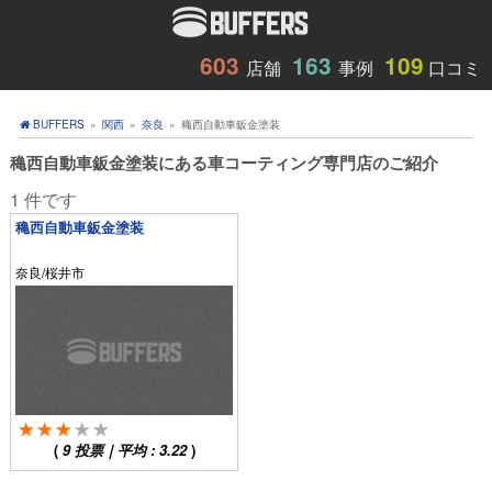
603
163
109
店舗
事例
口コミ
BUFFERS
»
関西
»
奈良
»
穐西自動車鈑金塗装
穐西自動車鈑金塗装にある車コーティング専門店のご紹介
1 件です
穐西自動車鈑金塗装
奈良/桜井市
(
9
投票｜平均 :
3.22
)