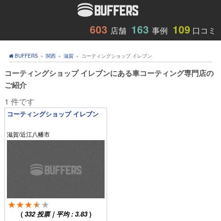
603
163
109
店舗
事例
口コミ
BUFFERS
»
関西
»
滋賀
»
コーティングショップ イレブン
コーティングショップ イレブンにある車コーティング専門店の
ご紹介
1 件です
コーティングショップ イレブン
滋賀/近江八幡市
(
332
投票｜平均 :
3.83
)