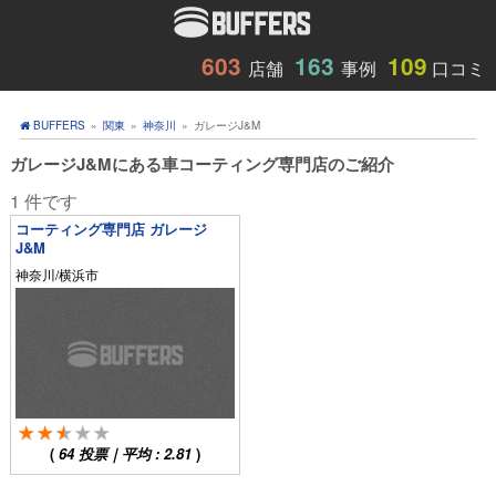
603
163
109
店舗
事例
口コミ
BUFFERS
»
関東
»
神奈川
»
ガレージJ&M
ガレージJ&Mにある車コーティング専門店のご紹介
1 件です
コーティング専門店 ガレージ
J&M
神奈川/横浜市
(
64
投票｜平均 :
2.81
)