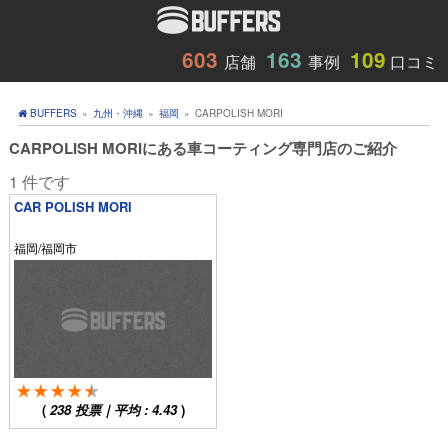
603
163
109
店舗
事例
口コミ
BUFFERS
»
九州・沖縄
»
福岡
»
CARPOLISH MORI
CARPOLISH MORIにある車コーティング専門店のご紹介
1 件です
CAR POLISH MORI
福岡/福岡市
(
238
投票｜平均 :
4.43
)