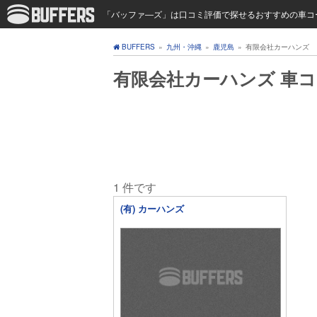
「バッファ―ズ」は口コミ評価で探せるおすすめの車コ
BUFFERS
»
九州・沖縄
»
鹿児島
»
有限会社カーハンズ
有限会社カーハンズ 車
1 件です
(有) カーハンズ