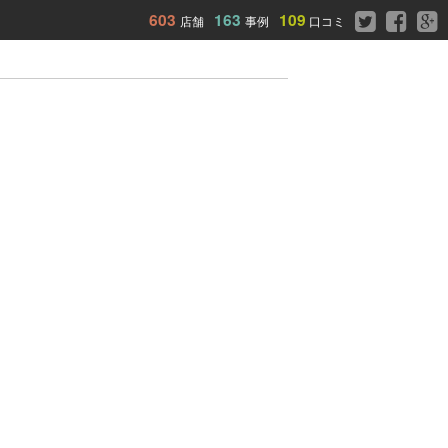
603
163
109
店舗
事例
口コミ