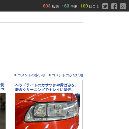
603
163
109
店舗
事例
口コミ
コメントの多い順
コメントの少ない順
で黄
ヘッドライトのカサつきや黄ばみを、
めで
磨きクリーニングでキレイに除去。