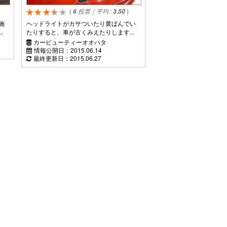
)
(
投票｜平均 :
)
6
3.50
施
ヘッドライトがカサついたり黄ばんでい
.
たりすると、車が古くみえたりします...
カービューティーオオハタ
情報公開日：
2015.06.14
最終更新日：
2015.06.27