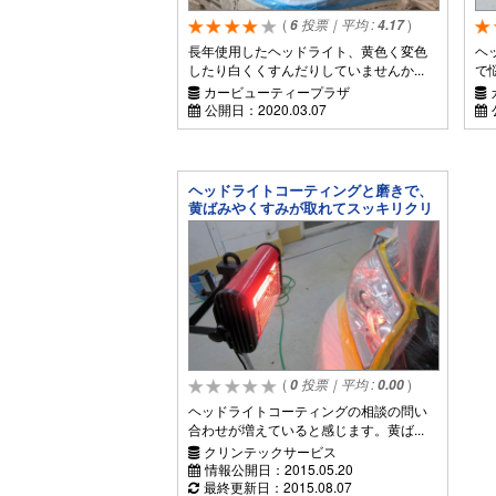
(
投票｜平均 :
)
6
4.17
長年使用したヘッドライト、黄色く変色
ヘ
したり白くくすんだりしていませんか...
で
カービューティープラザ
公開日：
2020.03.07
ヘッドライトコーティングと磨きで、
黄ばみやくすみが取れてスッキリクリ
アーに！
(
投票｜平均 :
)
0
0.00
ヘッドライトコーティングの相談の問い
合わせが増えていると感じます。黄ば...
クリンテックサービス
情報公開日：
2015.05.20
最終更新日：
2015.08.07