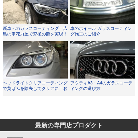
新車へのガラスコーティング！広
車のホイール ガラスコーティン
島の車花力屋で究極の艶を実現！
グ施工のご紹介
ヘッドライトクリアコーティング
アウディA3・A4のガラスコーテ
で黄ばみを除去してクリアに！お
ィングの選び方
すすめです！
最新の専門店プロダクト