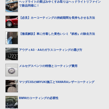
ヘッドライトの黄ばみやくすみ取りはヘッドライトリファイン
で新品同様に！
【必見】カーコーティングの持続期間を長持ちさせる方法
【徹底解説】車に付着した黄色いシミ『鉄粉』の除去方法
アウディA3・A4のガラスコーティングの選び方
メルセデスベンツの特徴とコーティング費用
マツダCX5のMIYUKI施工とYAWARAレザーコーティング
BMWのコーティングの必要性