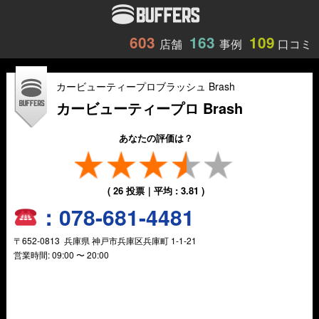
603
163
109
店舗
事例
口コミ
カービューティープロブラッシュ Brash
カービューティープロ Brash
あなたの評価は？
(
26
投票｜平均 :
3.81
)
：
078-681-4481
〒
652-0813
兵庫県
神戸市兵庫区兵庫町
1-1-21
営業時間:
09:00 〜 20:00