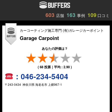
603
163
109
店舗
事例
口コミ
カーコーティング施工専門 (有)ガレージカーポイント
Garage Carpoint
あなたの評価は？
(
68
投票｜平均 :
2.90
)
：
046-234-5404
〒
243-0434
神奈川県
海老名市
上郷967-1