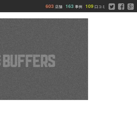
603
163
109
店舗
事例
口コミ