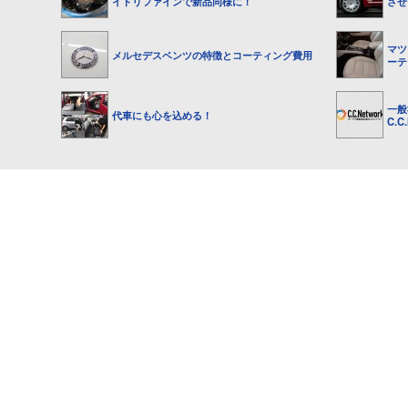
イトリファインで新品同様に！
させ
マツ
メルセデスベンツの特徴とコーティング費用
ーテ
一般
代車にも心を込める！
C.C