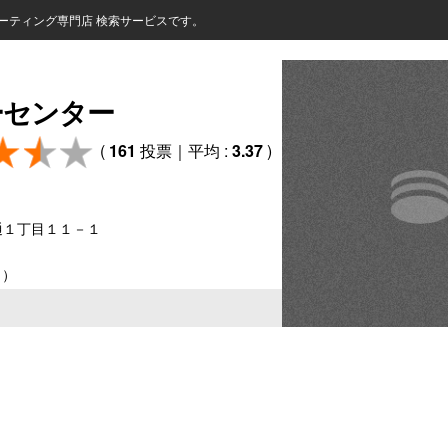
ーティング専門店 検索サービスです。
ーセンター
(
161
投票｜平均 :
3.37
)
通１丁目１１－１
！）