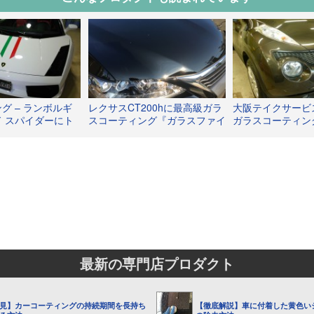
グ – ランボルギ
レクサスCT200hに最高級ガラ
大阪テイクサービス
 スパイダーにト
スコーティング『ガラスファイ
ガラスコーティン
ライン
バーコート』を施行いたしまし
トの有料メンテナ
た！！！
最新の専門店プロダクト
見】カーコーティングの持続期間を長持ち
【徹底解説】車に付着した黄色い