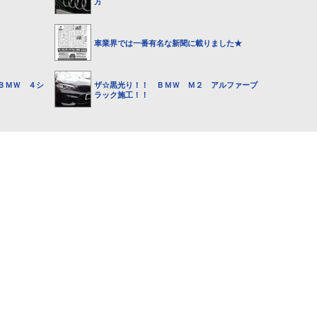
方
車業界では一番有名な新聞に載りました★
ＢＭＷ ４シ
ザ☆黒光り！！ ＢＭＷ Ｍ２ アルファーブ
ラック施工！！