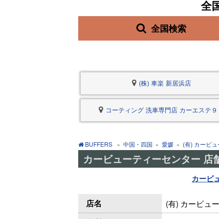
全
全国検索
(株) 車楽 新居浜店
コーティング 洗車専門店 カーエステ９
BUFFERS
»
中国・四国
»
愛媛
»
(有) カービ
カービューティーセンター 店
カービ
店名
(有) カービ