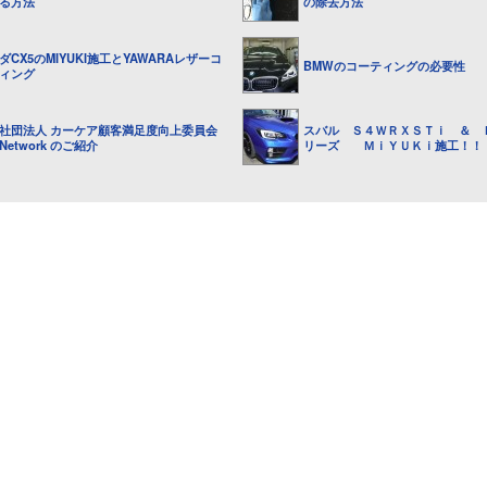
る方法
の除去方法
ダCX5のMIYUKI施工とYAWARAレザーコ
BMWのコーティングの必要性
ィング
社団法人 カーケア顧客満足度向上委員会
スバル Ｓ４ＷＲＸＳＴｉ ＆ 
.Network のご紹介
リーズ ＭｉＹＵＫｉ施工！！