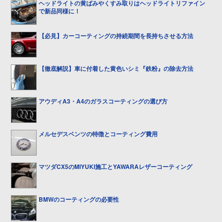
ヘッドライトの黄ばみやくすみ取りはヘッドライトリファイン
で新品同様に！
【必見】カーコーティングの持続期間を長持ちさせる方法
【徹底解説】車に付着した黄色いシミ『鉄粉』の除去方法
アウディA3・A4のガラスコーティングの選び方
メルセデスベンツの特徴とコーティング費用
マツダCX5のMIYUKI施工とYAWARAレザーコーティング
BMWのコーティングの必要性