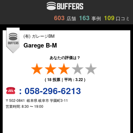
603
163
109
店舗
事例
口コミ
(有) ガレージBM
Garege B-M
あなたの評価は？
(
18
投票｜平均 :
3.22
)
：
058-296-6213
〒
502-0841
岐阜県
岐阜市
学園町3-11
営業時間: 8:30 〜 19:00