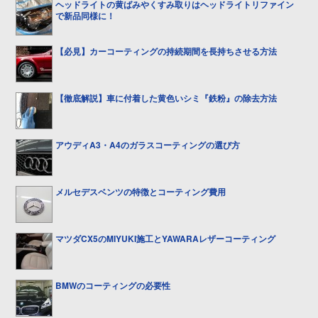
ヘッドライトの黄ばみやくすみ取りはヘッドライトリファイン
で新品同様に！
【必見】カーコーティングの持続期間を長持ちさせる方法
【徹底解説】車に付着した黄色いシミ『鉄粉』の除去方法
アウディA3・A4のガラスコーティングの選び方
メルセデスベンツの特徴とコーティング費用
マツダCX5のMIYUKI施工とYAWARAレザーコーティング
BMWのコーティングの必要性