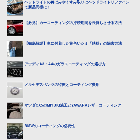
ヘッドライトの黄ばみやくすみ取りはヘッドライトリファイン
で新品同様に！
【必見】カーコーティングの持続期間を長持ちさせる方法
【徹底解説】車に付着した黄色いシミ『鉄粉』の除去方法
アウディA3・A4のガラスコーティングの選び方
メルセデスベンツの特徴とコーティング費用
マツダCX5のMIYUKI施工とYAWARAレザーコーティング
BMWのコーティングの必要性