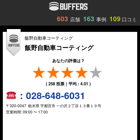
603
163
109
店舗
事例
口コミ
飯野自動車コーティング
飯野自動車コーティング
あなたの評価は？
(
258
投票｜平均 :
4.01
)
：
028-648-6031
〒
320-0047
栃木県
宇都宮市
一の沢２丁目１３番１９号
営業時間: 09:00 〜 17:00