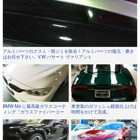
アルミパーツのクスミ・雨ジミを除去！アルミパーツの復元・磨き
はお任せ下さい。V.W パサート ヴァリアント
BMW M4 に最高級ガラスコーテ
車塗装のポリッシュ鏡面仕上げは
ィング『ガラスファイバーコー
時間をかけて完成。
ト』を施行いたしました！！！