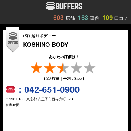
603
163
109
店舗
事例
口コミ
(有) 越野ボディー
KOSHINO BODY
あなたの評価は？
(
20
投票｜平均 :
2.55
)
：
042-651-0900
〒
192-0153
東京都
八王子市西寺方町
628
営業時間: