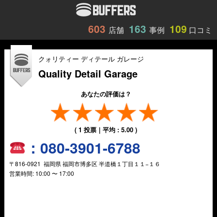
603
163
109
店舗
事例
口コミ
クォリティー ディテール ガレージ
Quality Detail Garage
あなたの評価は？
(
1
投票｜平均 :
5.00
)
：
080-3901-6788
〒
816-0921
福岡県
福岡市博多区
半道橋１丁目１１−１６
営業時間:
10:00 〜 17:00