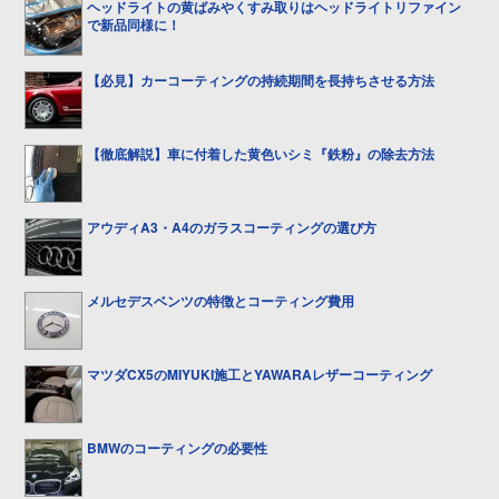
ヘッドライトの黄ばみやくすみ取りはヘッドライトリファイン
で新品同様に！
【必見】カーコーティングの持続期間を長持ちさせる方法
【徹底解説】車に付着した黄色いシミ『鉄粉』の除去方法
アウディA3・A4のガラスコーティングの選び方
メルセデスベンツの特徴とコーティング費用
マツダCX5のMIYUKI施工とYAWARAレザーコーティング
BMWのコーティングの必要性