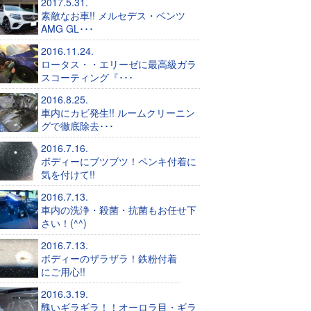
2017.5.31.
素敵なお車!! メルセデス・ベンツ
AMG GL･･･
2016.11.24.
ロータス・・エリーゼに最高級ガラ
スコーティング『･･･
2016.8.25.
車内にカビ発生!! ルームクリーニン
グで徹底除去･･･
2016.7.16.
ボディーにブツブツ！ペンキ付着に
気を付けて!!
2016.7.13.
車内の洗浄・殺菌・抗菌もお任せ下
さい！(^^)
2016.7.13.
ボディーのザラザラ！鉄粉付着
にご用心!!
2016.3.19.
醜いギラギラ！！オーロラ目・ギラ