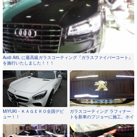
Audi A8L に最高級ガラスコーティング『ガラスファイバーコート』
を施行いたしました！！！
MiYUKi・ＫＡＧＥＲＯ全国デビ
ガラスコーティング ラフィナー
ュー！！
トを新車のプジョーに施工。ホイ
ールもエンブレムも光り輝いてい
ます。