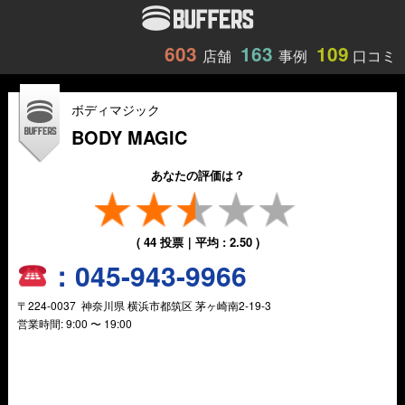
603
163
109
店舗
事例
口コミ
ボディマジック
BODY MAGIC
あなたの評価は？
(
44
投票｜平均 :
2.50
)
：
045-943-9966
〒
224-0037
神奈川県
横浜市都筑区
茅ヶ崎南2-19-3
営業時間:
9:00 〜 19:00