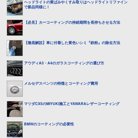
ヘッドライトの黄ばみやくすみ取りはヘッドライトリファイン
で新品同様に！
【必見】カーコーティングの持続期間を長持ちさせる方法
【徹底解説】車に付着した黄色いシミ『鉄粉』の除去方法
アウディA3・A4のガラスコーティングの選び方
メルセデスベンツの特徴とコーティング費用
マツダCX5のMIYUKI施工とYAWARAレザーコーティング
BMWのコーティングの必要性