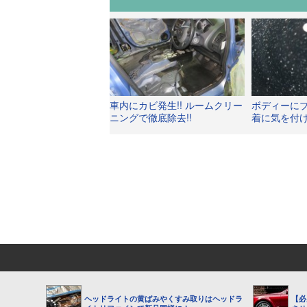
車内にカビ発生!! ルームクリー
ボディーに
ニングで徹底除去!!
着に気を付け
ヘッドライトの黄ばみやくすみ取りはヘッドラ
【必