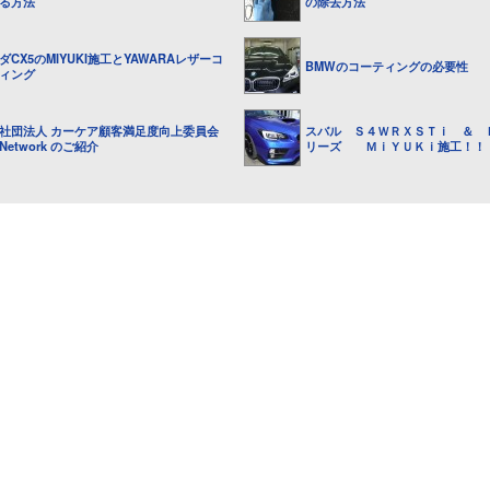
る方法
の除去方法
ダCX5のMIYUKI施工とYAWARAレザーコ
BMWのコーティングの必要性
ィング
社団法人 カーケア顧客満足度向上委員会
スバル Ｓ４ＷＲＸＳＴｉ ＆ 
.Network のご紹介
リーズ ＭｉＹＵＫｉ施工！！