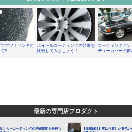
ブツブツ！ペンキ付
ホイールコーティングの効果を
コーティングメン
て!!
比較してみましょう！
ディーカバーの擦
分もキレイに蘇る
最新の専門店プロダクト
見】カーコーティングの持続期間を長持ち
【徹底解説】車に付着した黄色い