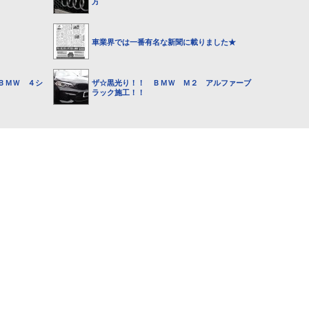
方
車業界では一番有名な新聞に載りました★
ＢＭＷ ４シ
ザ☆黒光り！！ ＢＭＷ Ｍ２ アルファーブ
ラック施工！！