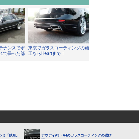
テナンスでボ
東京でガラスコーティングの施
れで曇った部
工ならHeartまで！
シミ『鉄粉』
アウディA3・A4のガラスコーティングの選び