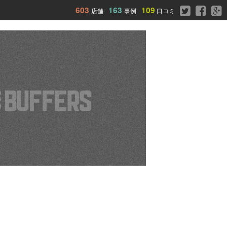
603
163
109
店舗
事例
口コミ