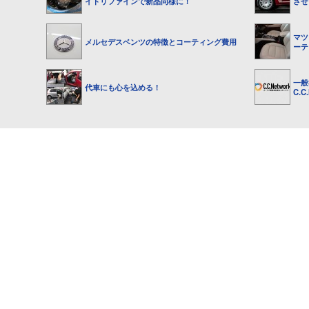
イトリファインで新品同様に！
させ
マツ
メルセデスベンツの特徴とコーティング費用
ーテ
一般
代車にも心を込める！
C.C