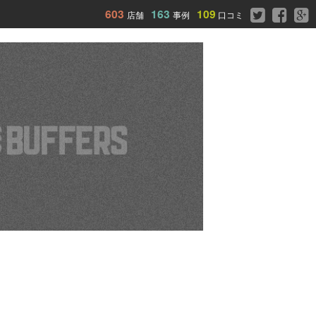
603
163
109
店舗
事例
口コミ