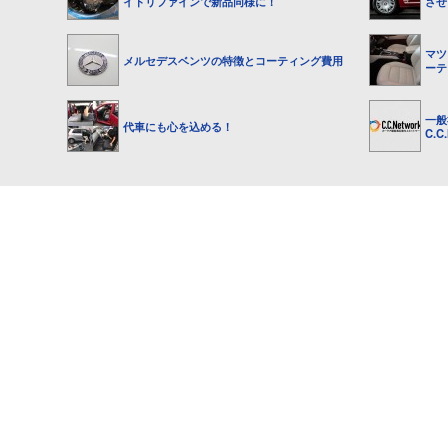
イトリファインで新品同様に！
させ
マツ
メルセデスベンツの特徴とコーティング費用
ーテ
一般
代車にも心を込める！
C.C