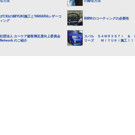
る方法
の除去方法
ダCX5のMIYUKI施工とYAWARAレザーコ
BMWのコーティングの必要性
ィング
社団法人 カーケア顧客満足度向上委員会
スバル Ｓ４ＷＲＸＳＴｉ ＆ 
.Network のご紹介
リーズ ＭｉＹＵＫｉ施工！！