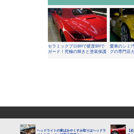
セラミックプロ9Hで硬度9Hで
愛車のシミ
ガード！究極の輝きと塗装保護
グの専門店
で新車でも段違いの光沢に！
くとツルツ
ヘッドライトの黄ばみやくすみ取りはヘッドラ
【必