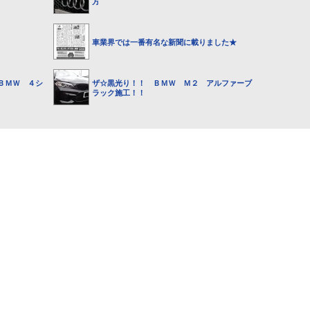
方
車業界では一番有名な新聞に載りました★
ＢＭＷ ４シ
ザ☆黒光り！！ ＢＭＷ Ｍ２ アルファーブ
ラック施工！！