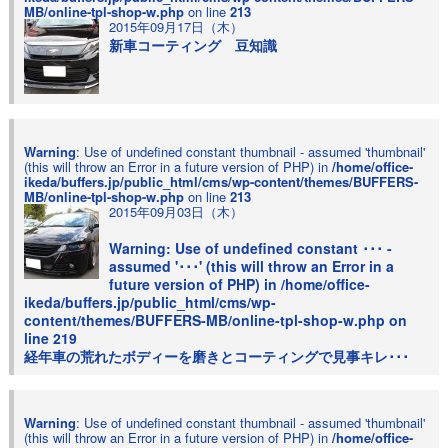
MB/online-tpl-shop-w.php
on line
213
2015年09月17日（木）
新車コーティング 豆知識
Warning
: Use of undefined constant thumbnail - assumed 'thumbnail'
(this will throw an Error in a future version of PHP) in
/home/office-
ikeda/buffers.jp/public_html/cms/wp-content/themes/BUFFERS-
MB/online-tpl-shop-w.php
on line
213
2015年09月03日（木）
Warning
: Use of undefined constant ･･･ -
assumed '･･･' (this will throw an Error in a
future version of PHP) in
/home/office-
ikeda/buffers.jp/public_html/cms/wp-
content/themes/BUFFERS-MB/online-tpl-shop-w.php
on
line
219
経年車の荒れたボディーを磨きとコーティングで見事キレ･･･
Warning
: Use of undefined constant thumbnail - assumed 'thumbnail'
(this will throw an Error in a future version of PHP) in
/home/office-