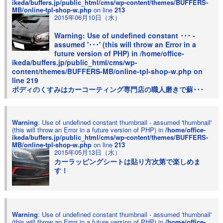
ikeda/buffers.jp/public_html/cms/wp-content/themes/BUFFERS-
MB/online-tpl-shop-w.php
on line
213
2015年06月10日（水）
Warning
: Use of undefined constant ･･･ -
assumed '･･･' (this will throw an Error in a
future version of PHP) in
/home/office-
ikeda/buffers.jp/public_html/cms/wp-
content/themes/BUFFERS-MB/online-tpl-shop-w.php
on
line
219
ボディのくすみはカーコーティング専門店の職人磨きで蘇･･･
Warning
: Use of undefined constant thumbnail - assumed 'thumbnail'
(this will throw an Error in a future version of PHP) in
/home/office-
ikeda/buffers.jp/public_html/cms/wp-content/themes/BUFFERS-
MB/online-tpl-shop-w.php
on line
213
2015年05月13日（水）
カーラッピングシートは貼り方次第で楽しめま
す！
Warning
: Use of undefined constant thumbnail - assumed 'thumbnail'
(this will throw an Error in a future version of PHP) in
/home/office-