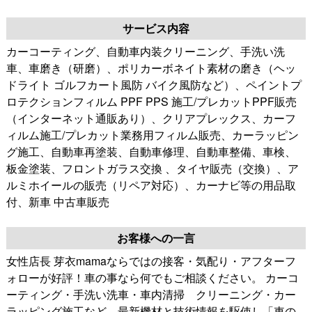
サービス内容
カーコーティング、自動車内装クリーニング、手洗い洗
車、車磨き（研磨）、ポリカーボネイト素材の磨き（ヘッ
ドライト ゴルフカート風防 バイク風防など）、ペイントプ
ロテクションフィルム PPF PPS 施工/プレカットPPF販売
（インターネット通販あり）、クリアプレックス、カーフ
ィルム施工/プレカット業務用フィルム販売、カーラッピン
グ施工、自動車再塗装、自動車修理、自動車整備、車検、
板金塗装、フロントガラス交換 、タイヤ販売（交換）、ア
ルミホイールの販売（リペア対応）、カーナビ等の用品取
付、新車 中古車販売
お客様への一言
女性店長 芽衣mamaならではの接客・気配り・アフターフ
ォローが好評！車の事なら何でもご相談ください。 カーコ
ーティング・手洗い洗車・車内清掃 クリーニング・カー
ラッピング施工など、最新機材と技術情報を駆使し「車の