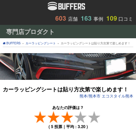
603
163
109
店舗
事例
口コミ
専門店プロダクト
BUFFERS
»
カーラッピングシート
»
カーラッピングシートは貼り方次第で楽しめます！
カーラッピングシートは貼り方次第で楽しめます！
熊本/熊本市 エコスタイル熊本
あなたの評価は？
(
5
投票｜平均 :
3.20
)