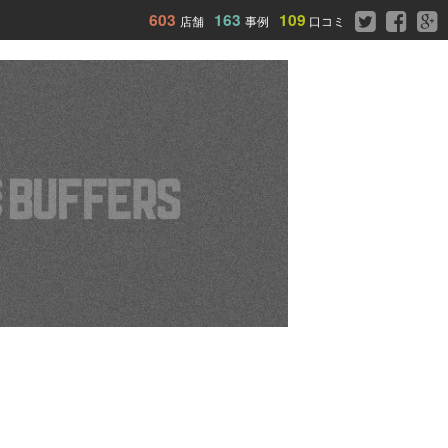
603
163
109
店舗
事例
口コミ