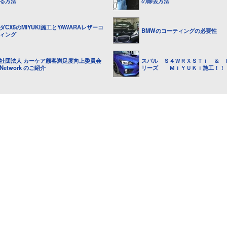
る方法
の除去方法
ダCX5のMIYUKI施工とYAWARAレザーコ
BMWのコーティングの必要性
ィング
社団法人 カーケア顧客満足度向上委員会
スバル Ｓ４ＷＲＸＳＴｉ ＆ 
.Network のご紹介
リーズ ＭｉＹＵＫｉ施工！！