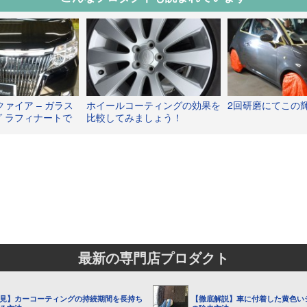
クァイア – ガラス
ホイールコーティングの効果を
2回研磨にてこの
 ラフィナートで
比較してみましょう！
輝きへ！
最新の専門店プロダクト
見】カーコーティングの持続期間を長持ち
【徹底解説】車に付着した黄色い