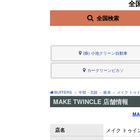
全
全国検索
(株) 小池クリーン自動車
カークリーンピカソ
BUFFERS
»
中部・北陸
»
岐阜
»
メイク トゥ
MAKE TWINCLE 店舗情報
MA
店名
メイク トゥインク