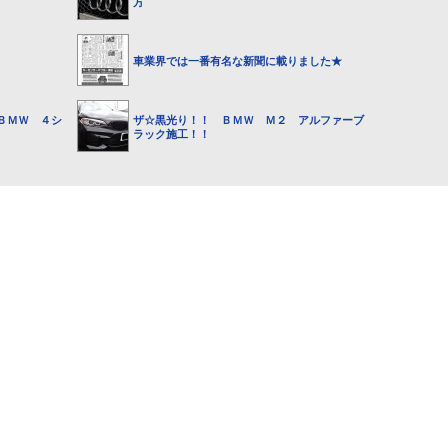
方
車業界では一番有名な新聞に載りました★
ＢＭＷ ４シ
ザ☆黒光り！！ ＢＭＷ Ｍ２ アルファーブ
ラック施工！！