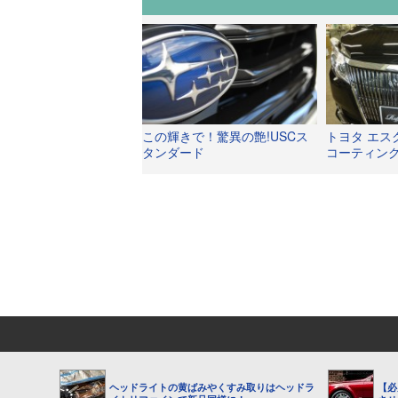
この輝きで！驚異の艶!USCス
トヨタ エス
タンダード
コーティング
新車以上の
ヘッドライトの黄ばみやくすみ取りはヘッドラ
【必