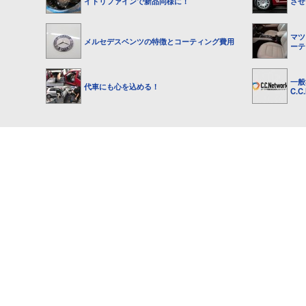
イトリファインで新品同様に！
させ
マツ
メルセデスベンツの特徴とコーティング費用
ーテ
一般
代車にも心を込める！
C.C